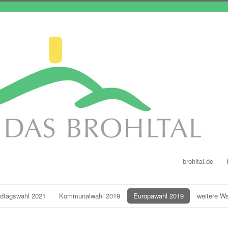
brohltal.de
dtagswahl 2021
Kommunalwahl 2019
Europawahl 2019
weitere W